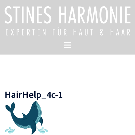
Zum
Inhalt
springen
Menü
umschalten
HairHelp_4c-1