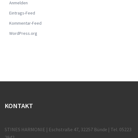
Anmelden
Eintrags-Feed
Kommentar-Feed
WordPress.org
KONTAKT
STINES HARMONIE | Eschstraße 47, 32257 Bünde | Tel. 05223
2942