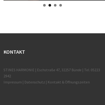
KONTAKT
STINES HARMONIE | Eschstraße 47, 32257 Bünde | Tel. 05223
2942
Impressum
|
Datenschutz
|
Kontakt & Öffnungszeiten