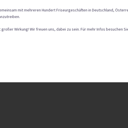
emeinsam mit mehreren Hundert Friseurgeschäften in Deutschland, Österrei
anzutreiben.
t großer Wirkung! Wir freuen uns, dabei zu sein. Für mehr Infos besuchen S